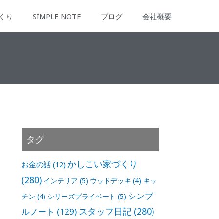
くり
SIMPLE NOTE
ブログ
会社概要
タグ
かしこい家づくり
お金の話
(12)
(280)
インテリア
(5)
ウッドデッキ
(4)
キッ
シンプ
チン
(4)
シリーズプライベート
(5)
スタッフ日記
(280)
ルノート
(129)