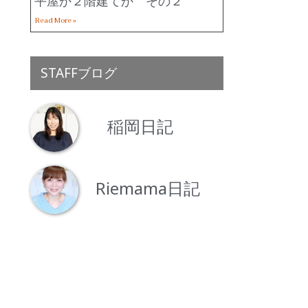
平屋か２階建てか その２
Read More »
STAFFブログ
稲岡日記
Riemama日記