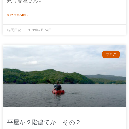
釣り船屋さんに
READ MORE »
稲岡日記
2026年7月24日
ブログ
平屋か２階建てか その２