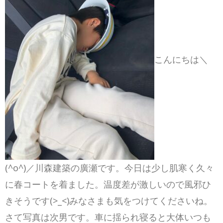
こんにちは＼
(^o^)／川森建築の廣瀬です。今日は少し肌寒く久々
に春コートを着ました。温度差が激しいので風邪ひ
きそうです(>_<)みなさまも気をつけてくださいね。
さて写真は次男です。車に揺られ寝ると大体いつも