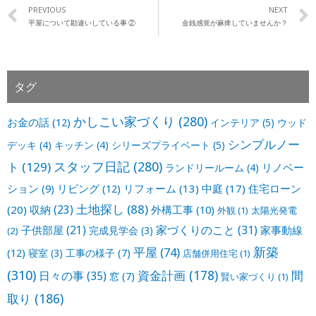
PREVIOUS
NEXT
平屋について勘違いしている事 ②
金銭感覚が麻痺していませんか？
タグ
かしこい家づくり
(280)
お金の話
(12)
インテリア
(5)
ウッド
シンプルノー
デッキ
(4)
キッチン
(4)
シリーズプライベート
(5)
スタッフ日記
(280)
ト
(129)
リノベー
ランドリールーム
(4)
ション
(9)
リビング
(12)
リフォーム
(13)
中庭
(17)
住宅ローン
土地探し
(88)
収納
(23)
(20)
外構工事
(10)
外観
(1)
太陽光発電
家づくりのこと
(31)
子供部屋
(21)
家事動線
完成見学会
(3)
(2)
新築
平屋
(74)
(12)
寝室
(3)
工事の様子
(7)
店舗併用住宅
(1)
(310)
資金計画
(178)
間
日々の事
(35)
窓
(7)
賢い家づくり
(1)
取り
(186)