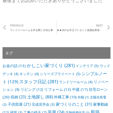
最後までお読みいただきありがとうございました
PREVIOUS
NEXT
ランドリールームを作る際に大切な事
★★2021お年玉プレゼント抽選結果発表★★
タグ
かしこい家づくり
(281)
お金の話
(13)
インテリア
(5)
ウッド
シンプルノー
デッキ
(4)
キッチン
(4)
シリーズプライベート
(5)
スタッフ日記
(281)
ト
(129)
リノベー
ランドリールーム
(4)
ション
(9)
リビング
(12)
リフォーム
(13)
中庭
(17)
住宅ローン
土地探し
(88)
収納
(23)
(20)
外構工事
(10)
外観
(1)
太陽光発電
家づくりのこと
(31)
子供部屋
(21)
家事動線
完成見学会
(3)
(2)
新築
平屋
(74)
(12)
寝室
(3)
工事の様子
(7)
店舗併用住宅
(1)