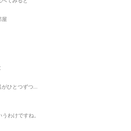
比べてみると
部屋
と
呂がひとつずつ…
いうわけですね。