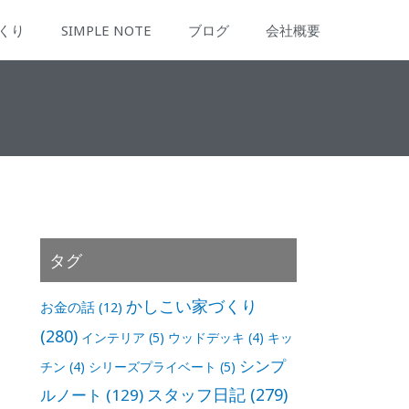
くり
SIMPLE NOTE
ブログ
会社概要
タグ
かしこい家づくり
お金の話
(12)
(280)
インテリア
(5)
ウッドデッキ
(4)
キッ
シンプ
チン
(4)
シリーズプライベート
(5)
スタッフ日記
(279)
ルノート
(129)