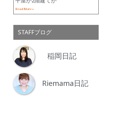
平屋か2階建てか
Read More »
STAFFブログ
稲岡日記
Riemama日記