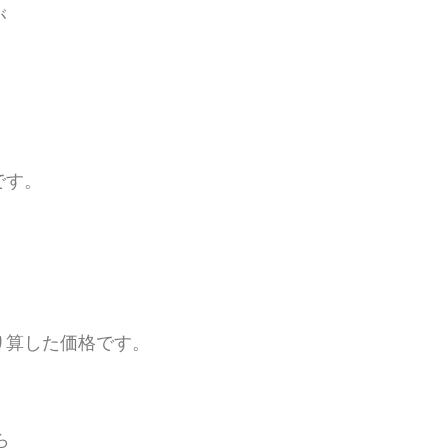
が
です。
り算した価格です。
ら