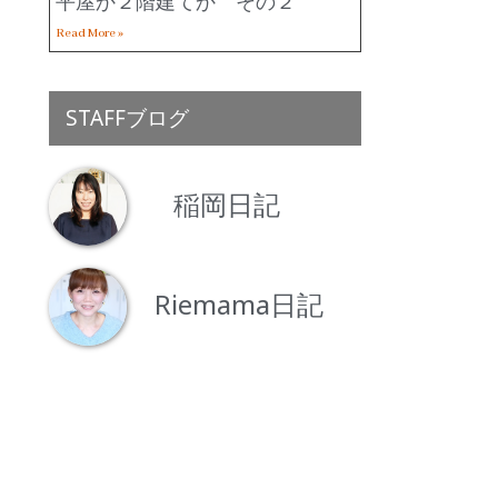
平屋か２階建てか その２
Read More »
STAFFブログ
稲岡日記
Riemama日記