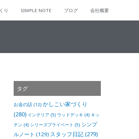
くり
SIMPLE NOTE
ブログ
会社概要
タグ
かしこい家づくり
お金の話
(12)
(280)
インテリア
(5)
ウッドデッキ
(4)
キッ
シンプ
チン
(4)
シリーズプライベート
(5)
スタッフ日記
(279)
ルノート
(129)