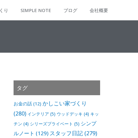
くり
SIMPLE NOTE
ブログ
会社概要
タグ
かしこい家づくり
お金の話
(12)
(280)
インテリア
(5)
ウッドデッキ
(4)
キッ
シンプ
チン
(4)
シリーズプライベート
(5)
スタッフ日記
(279)
ルノート
(129)