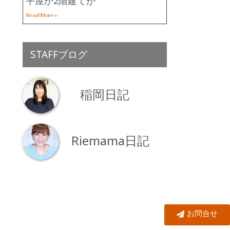
平屋か2階建てか
Read More »
STAFFブログ
稲岡日記
Riemama日記
お問合せ